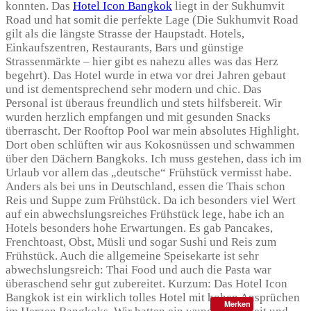
konnten. Das
Hotel Icon Bangkok
liegt in der Sukhumvit
Road und hat somit die perfekte Lage (Die Sukhumvit Road
gilt als die längste Strasse der Haupstadt. Hotels,
Einkaufszentren, Restaurants, Bars und günstige
Strassenmärkte – hier gibt es nahezu alles was das Herz
begehrt). Das Hotel wurde in etwa vor drei Jahren gebaut
und ist dementsprechend sehr modern und chic. Das
Personal ist überaus freundlich und stets hilfsbereit. Wir
wurden herzlich empfangen und mit gesunden Snacks
überrascht. Der Rooftop Pool war mein absolutes Highlight.
Dort oben schlüften wir aus Kokosnüssen und schwammen
über den Dächern Bangkoks. Ich muss gestehen, dass ich im
Urlaub vor allem das „deutsche“ Frühstück vermisst habe.
Anders als bei uns in Deutschland, essen die Thais schon
Reis und Suppe zum Frühstück. Da ich besonders viel Wert
auf ein abwechslungsreiches Frühstück lege, habe ich an
Hotels besonders hohe Erwartungen. Es gab Pancakes,
Frenchtoast, Obst, Müsli und sogar Sushi und Reis zum
Frühstück. Auch die allgemeine Speisekarte ist sehr
abwechslungsreich: Thai Food und auch die Pasta war
überaschend sehr gut zubereitet. Kurzum: Das Hotel Icon
Bangkok ist ein wirklich tolles Hotel mit hohen Ansprüchen
Merken