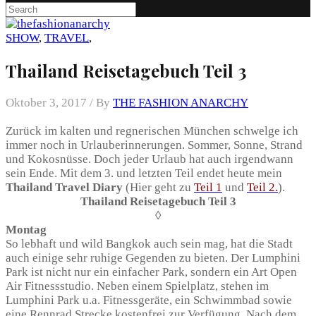
SHOW
,
TRAVEL
,
Thailand Reisetagebuch Teil 3
Oktober 3, 2017 /
By
THE FASHION ANARCHY
Zurück im kalten und regnerischen München schwelge ich
immer noch in Urlauberinnerungen. Sommer, Sonne, Strand
und Kokosnüsse. Doch jeder Urlaub hat auch irgendwann
sein Ende. Mit dem 3. und letzten Teil endet heute mein
Thailand Travel Diary
(Hier geht zu
Teil 1
und
Teil 2.
).
Thailand Reisetagebuch Teil 3
◊
Montag
So lebhaft und wild Bangkok auch sein mag, hat die Stadt
auch einige sehr ruhige Gegenden zu bieten. Der Lumphini
Park ist nicht nur ein einfacher Park, sondern ein Art Open
Air Fitnessstudio. Neben einem Spielplatz, stehen im
Lumphini Park u.a. Fitnessgeräte, ein Schwimmbad sowie
eine Rennrad Strecke kostenfrei zur Verfügung. Nach dem