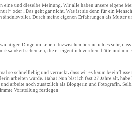
ilen eine und dieselbe Meinung. Wir alle haben unsere eigene
 nur!“ oder „Das geht gar nicht. Was ist sie denn für ein Mens
 verständnisvoller. Durch meine eigenen Erfahrungen als Mutter 
h wichtigen Dinge im Leben. Inzwischen bereue ich es sehr, dass
samkeit schenken, die er eigentlich verdient hätte und nun si
mal so schnelllebig und verrückt, dass wir es kaum beeinflusse
rin arbeiten würde. Haha! Nun bist ich fast 27 Jahre alt, habe 
nd arbeite noch zusätzlich als Bloggerin und Fotografin. Selb
immte Vorstellung festlegen.