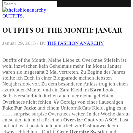
OUTFITS
,
OUTFITS OF THE MONTH: JANUAR
Januar 29, 2015 /
By
THE FASHION ANARCHY
Outfits of the Month: Meine Liebe zu Overknee Stiefeln ist
wohl inzwischen kein Geheimnis mehr. Im Monat Januar
waren sie insgesamt 2 Mal vertreten. Zu Beginn des Jahres
stellte ich Euch in einer Blogparade meinen liebsten
Neujahrslook vor. Zu dem besonderen Anlass trug ich einen
azurblauen Mantel und ein Zara Kleid im
Karo
Look.
Selbstverständlich durften auch hier meine geliebten
Overknees nicht fehlen. 😉 Gefolgt von einer flauschigen
Fake Fur Jacke
und einem Unicorn&Cats Kleid, ging es in
…… surprise surpise Overknees weiter. In der Woche darauf
entschied ich mich für einen
Oversize Coat
von ASOS. Last
but not least postete ich pünktlich zur Fashionweek ein
etwas schlichteres Outfit:
Grey Oversize Sweate
r and